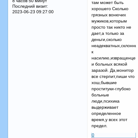
8 часов 50 минут
там может быть
Последний визит:
хорошего Сколько
2023-06-23 09:27:00
грязных вонючих
мужиков,которым
просто так никто не
дает,а только за
деньги,сколько
неадекватных,склонны
к
насилию,извращенцев
и больных всякой
заразой. Да,монитор
все стерпит,пиши что
хош,бывшие
проституки-глубоко
больные
люди,психика
выдерживает
определенное
время,у всех этот
предел.
0