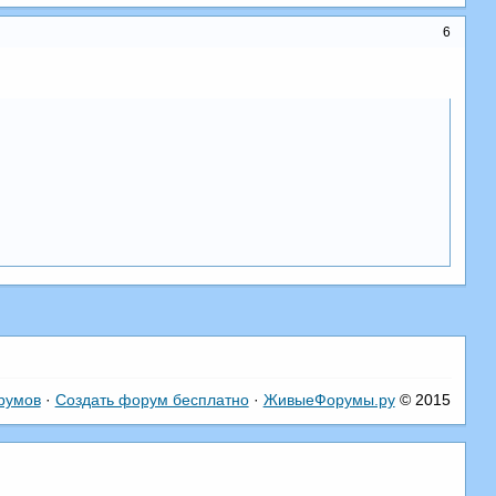
6
румов
·
Создать форум бесплатно
·
ЖивыеФорумы.ру
© 2015