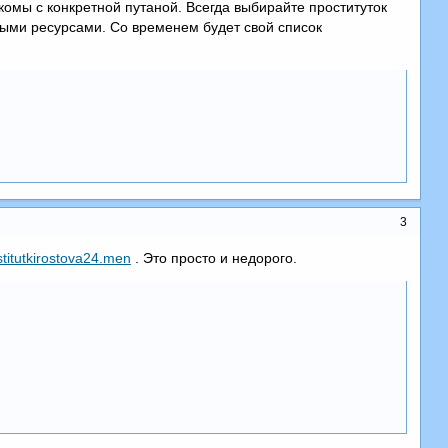
акомы с конкретной путаной. Всегда выбирайте проституток
ыми ресурсами. Со временем будет свой список
3
ostitutkirostova24.men
. Это просто и недорого.