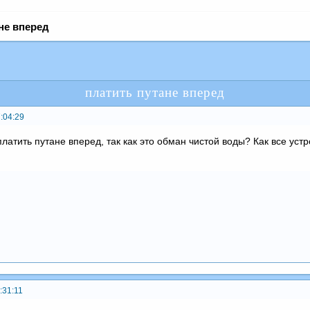
не вперед
платить путане вперед
:04:29
латить путане вперед, так как это обман чистой воды? Как все уст
:31:11