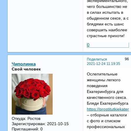
экспериментального,
чего большинство не
в силах испытать в
обыденном сексе, а с
блядями есть шанс
совершить наиболее
страстные прихоти!
0
96
Поделиться
2021-12-24 11:19:35
Чиполинка
Свой человек
Ослепительные
женщины легкого
поведения
Екатеринбурга для
качественного секса.
Бляди Екатеринбурга
https://prostitutkiekate
– отборные каталоги
Откуда:
Ростов
с фото и списком
Зарегистрирован
: 2021-10-15
профессиональных
Приглашений:
0