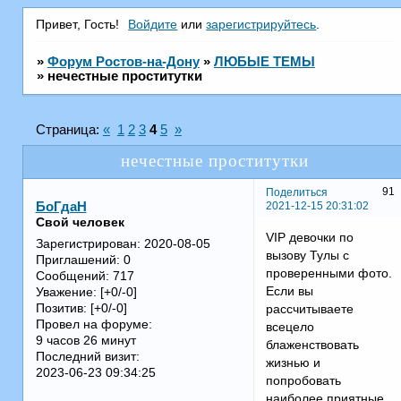
Привет, Гость!
Войдите
или
зарегистрируйтесь
.
»
Форум Ростов-на-Дону
»
ЛЮБЫЕ ТЕМЫ
»
нечестные проститутки
Страница:
«
1
2
3
4
5
»
нечестные проститутки
91
Поделиться
2021-12-15 20:31:02
БоГдаН
Свой человек
VIP девочки по
Зарегистрирован
: 2020-08-05
вызову Тулы с
Приглашений:
0
проверенными фото.
Сообщений:
717
Если вы
Уважение:
[+0/-0]
Позитив:
[+0/-0]
рассчитываете
Провел на форуме:
всецело
9 часов 26 минут
блаженствовать
Последний визит:
жизнью и
2023-06-23 09:34:25
попробовать
наиболее приятные