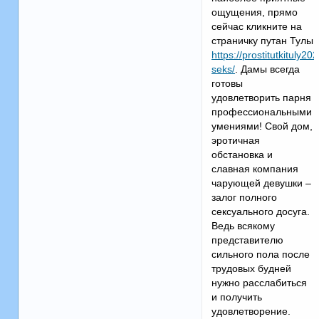
ощущения, прямо
сейчас кликните на
страничку путан Тулы
https://prostitutkituly202
seks/
. Дамы всегда
готовы
удовлетворить парня
профессиональными
умениями! Свой дом,
эротичная
обстановка и
славная компания
чарующей девушки –
залог полного
сексуального досуга.
Ведь всякому
представителю
сильного пола после
трудовых будней
нужно расслабиться
и получить
удовлетворение.