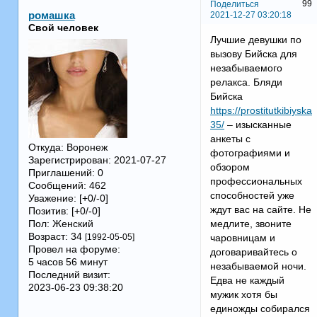
99
Поделиться
2021-12-27 03:20:18
ромашка
Свой человек
Лучшие девушки по
вызову Бийска для
незабываемого
релакса. Бляди
Бийска
https://prostitutkibiyska
35/
– изысканные
анкеты с
Откуда:
Воронеж
фотографиями и
Зарегистрирован
: 2021-07-27
обзором
Приглашений:
0
профессиональных
Сообщений:
462
способностей уже
Уважение:
[+0/-0]
ждут вас на сайте. Не
Позитив:
[+0/-0]
Пол:
Женский
медлите, звоните
Возраст:
34
[1992-05-05]
чаровницам и
Провел на форуме:
договаривайтесь о
5 часов 56 минут
незабываемой ночи.
Последний визит:
Едва не каждый
2023-06-23 09:38:20
мужик хотя бы
единожды собирался