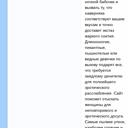
ночной бабочки и
вызвать ту, что
наверняка
соответствует вашим
вкусам и точно
доставит экстаз
жаркого соития.
Длинноногие,
пикантные,
пышнотелые или
видные девочки по
вызову подарят все,
что требуется
заядлому ценителю
для полнейшего
эротического
расслабления. Сайт
поможет отыскать
женщины для
неповторимого и
эротического досуга.
Самые пылкие утехи,
наиболее горячие и