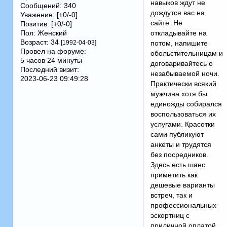
навыков ждут не
Сообщений:
340
дождутся вас на
Уважение:
[+0/-0]
сайте. Не
Позитив:
[+0/-0]
Пол:
Женский
откладывайте на
Возраст:
34
[1992-04-03]
потом, напишите
Провел на форуме:
обольстительницам и
5 часов 24 минуты
договаривайтесь о
Последний визит:
незабываемой ночи.
2023-06-23 09:49:28
Практически всякий
мужчина хотя бы
единожды собирался
воспользоваться их
услугами. Красотки
сами публикуют
анкеты и трудятся
без посредников.
Здесь есть шанс
приметить как
дешевые варианты
встреч, так и
профессиональных
эскортниц с
приличной оплатой.