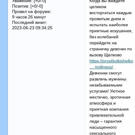
Когда вы жаждите
Уважение:
[+0/-0]
Позитив:
[+0/-0]
целиком
Провел на форуме:
восторгаться каждым
9 часов 26 минут
прожитым днем и
Последний визит:
испытать наиболее
2023-06-23 09:34:25
приятные искушения,
без колебаний
перейдите на
страничку девочек по
вызову Щелково
https://prostitutkishelk
… nnilingus/
.
Девчонки смогут
развлечь мужчины
незабываемыми
услугами! Уютное
местечко, эротичная
атмосфера и
приятная компания
привлекательной
леди – гарантия
насыщенного
сексуального