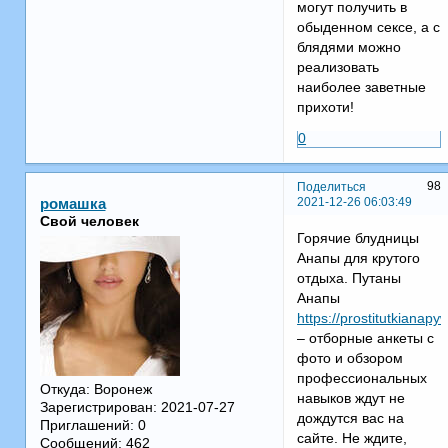
могут получить в
обыденном сексе, а с
блядями можно
реализовать
наиболее заветные
прихоти!
0
98
Поделиться
2021-12-26 06:03:49
ромашка
Свой человек
Горячие блудницы
Анапы для крутого
отдыха. Путаны
Анапы
https://prostitutkianapy
– отборные анкеты с
фото и обзором
профессиональных
Откуда:
Воронеж
навыков ждут не
Зарегистрирован
: 2021-07-27
дождутся вас на
Приглашений:
0
сайте. Не ждите,
Сообщений:
462