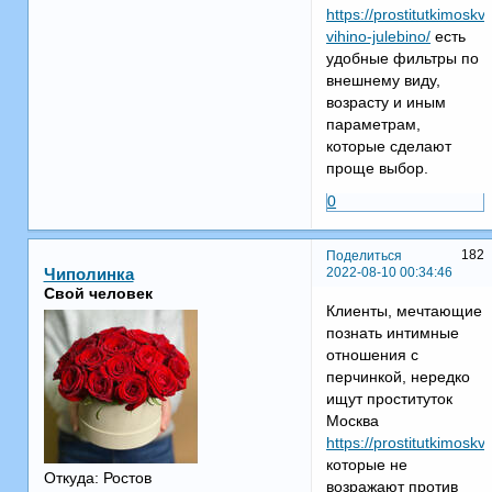
https://prostitutkimoskv
vihino-julebino/
есть
удобные фильтры по
внешнему виду,
возрасту и иным
параметрам,
которые сделают
проще выбор.
0
182
Поделиться
2022-08-10 00:34:46
Чиполинка
Свой человек
Клиенты, мечтающие
познать интимные
отношения с
перчинкой, нередко
ищут проституток
Москва
https://prostitutkimos
которые не
Откуда:
Ростов
возражают против