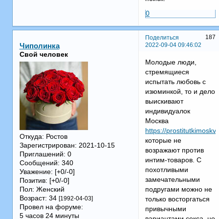
0
187
Поделиться
2022-09-04 09:46:02
Чиполинка
Свой человек
Молодые люди,
стремящиеся
испытать любовь с
изюминкой, то и дело
выискивают
индивидуалок
Москва
https://prostitutkimosk
Откуда:
Ростов
которые не
Зарегистрирован
: 2021-10-15
возражают против
Приглашений:
0
интим-товаров. С
Сообщений:
340
похотливыми
Уважение:
[+0/-0]
замечательными
Позитив:
[+0/-0]
Пол:
Женский
подругами можно не
Возраст:
34
[1992-04-03]
только восторгаться
Провел на форуме:
привычными
5 часов 24 минуты
вариантами секса, но