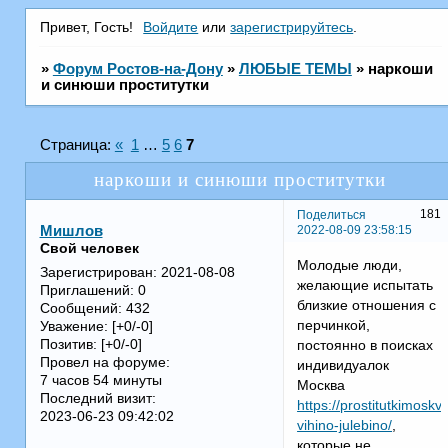
Привет, Гость!
Войдите
или
зарегистрируйтесь
.
»
Форум Ростов-на-Дону
»
ЛЮБЫЕ ТЕМЫ
»
наркоши
и синюши проститутки
Страница:
«
1
…
5
6
7
наркоши и синюши проститутки
181
Поделиться
2022-08-09 23:58:15
Мишлов
Свой человек
Молодые люди,
Зарегистрирован
: 2021-08-08
желающие испытать
Приглашений:
0
близкие отношения с
Сообщений:
432
перчинкой,
Уважение:
[+0/-0]
Позитив:
[+0/-0]
постоянно в поисках
Провел на форуме:
индивидуалок
7 часов 54 минуты
Москва
Последний визит:
https://prostitutkimoskv
2023-06-23 09:42:02
vihino-julebino/
,
которые не