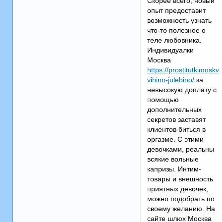
Скорее всего, новый
опыт предоставит
возможность узнать
что-то полезное о
теле любовника.
Индивидуалки
Москва
https://prostitutkimoskv
vihino-julebino/
за
невысокую доплату с
помощью
дополнительных
секретов заставят
клиентов биться в
оргазме. С этими
девочками, реальны
всякие вольные
капризы. Интим-
товары и внешность
приятных девочек,
можно подобрать по
своему желанию. На
сайте шлюх Москва