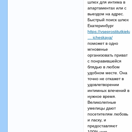
шлюх для интима в
апартаментах или с
выездом на адрес.
Быстрый поиск шлюх
Екатеринбург
https://vseprostitutkie
… icheskaya/
поможет в одно
мгновенье
организовать приват
с понравившейся
блядью в любом
удобном месте. Она
точно не откажет в
удовлетворении
интимных влечений в
нужное время.
Великолепные
умелицы дают
посетителям любовь
и ласку, и
предоставляют
100%-ную