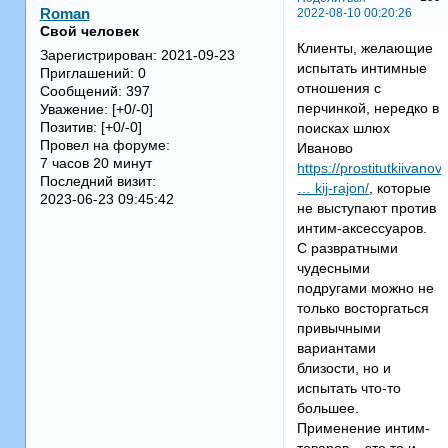
2022-08-10 00:20:26
Roman
Свой человек
Клиенты, желающие
Зарегистрирован
: 2021-09-23
испытать интимные
Приглашений:
0
отношения с
Сообщений:
397
перчинкой, нередко в
Уважение:
[+0/-0]
Позитив:
[+0/-0]
поисках шлюх
Провел на форуме:
Иваново
7 часов 20 минут
https://prostitutkiivano
Последний визит:
… kij-rajon/
, которые
2023-06-23 09:45:42
не выступают против
интим-аксессуаров.
С развратными
чудесными
подругами можно не
только восторгаться
привычными
вариантами
близости, но и
испытать что-то
большее.
Применение интим-