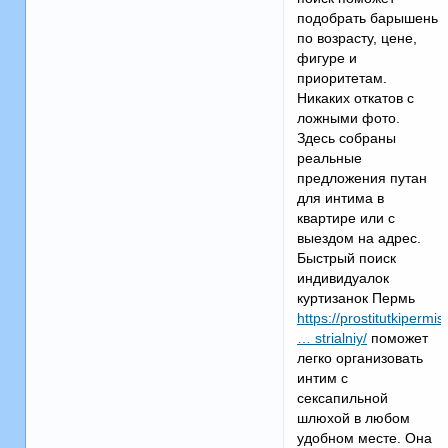
подобрать барышень
по возрасту, цене,
фигуре и
приоритетам.
Никаких откатов с
ложными фото.
Здесь собраны
реальные
предложения путан
для интима в
квартире или с
выездом на адрес.
Быстрый поиск
индивидуалок
куртизанок Пермь
https://prostitutkipermisl
… strialniy/
поможет
легко организовать
интим с
сексапильной
шлюхой в любом
удобном месте. Она