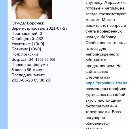
спутницу. А красотки,
готовые к интиму, не
всегда соответствуют
мечтам. Можно
Откуда:
Воронеж
решить этот вопрос и
Зарегистрирован
: 2021-07-27
снять проверенную
Приглашений:
0
ночную бабочку.
Сообщений:
462
Особы женского пола
Уважение:
[+0/-0]
готовы для
Позитив:
[+0/-0]
Пол:
Женский
непринужденного
Возраст:
34
[1992-05-05]
общения с
Провел на форуме:
продолжением. На
5 часов 56 минут
сайте шлюх
Последний визит:
Стерлитамак
2023-06-23 09:38:20
https://prostitutkisterl
размещены профили
куртизанок на любой
вкус с настоящими
фотографиямии
телефонами. База
регулярно
обновляется