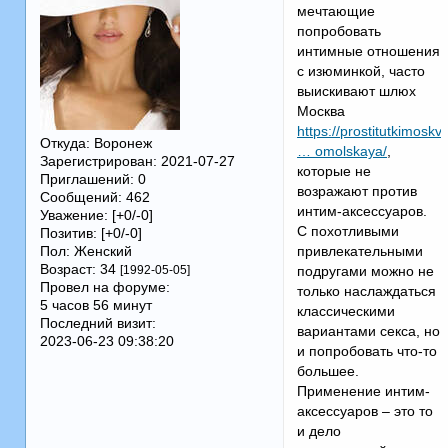
мечтающие
попробовать
интимные отношения
с изюминкой, часто
выискивают шлюх
Москва
https://prostitutkimoskv
Откуда:
Воронеж
… omolskaya/
,
Зарегистрирован
: 2021-07-27
которые не
Приглашений:
0
возражают против
Сообщений:
462
интим-аксессуаров.
Уважение:
[+0/-0]
С похотливыми
Позитив:
[+0/-0]
Пол:
Женский
привлекательными
Возраст:
34
[1992-05-05]
подругами можно не
Провел на форуме:
только наслаждаться
5 часов 56 минут
классическими
Последний визит:
вариантами секса, но
2023-06-23 09:38:20
и попробовать что-то
большее.
Применение интим-
аксессуаров – это то
и дело