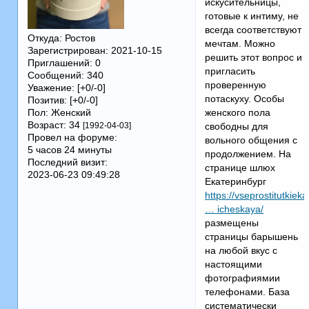
искусительницы,
готовые к интиму, не
всегда соответствуют
Откуда:
Ростов
мечтам. Можно
Зарегистрирован
: 2021-10-15
решить этот вопрос и
Приглашений:
0
пригласить
Сообщений:
340
проверенную
Уважение:
[+0/-0]
потаскуху. Особы
Позитив:
[+0/-0]
Пол:
Женский
женского пола
Возраст:
34
[1992-04-03]
свободны для
Провел на форуме:
вольного общения с
5 часов 24 минуты
продолжением. На
Последний визит:
странице шлюх
2023-06-23 09:49:28
Екатеринбург
https://vseprostitutkie
… icheskaya/
размещены
страницы барышень
на любой вкус с
настоящими
фотографиямии
телефонами. База
систематически