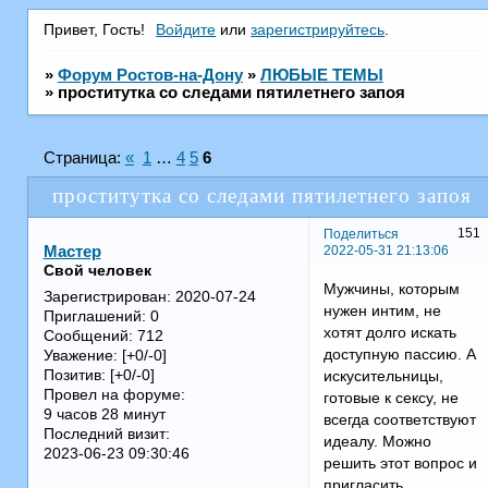
Привет, Гость!
Войдите
или
зарегистрируйтесь
.
»
Форум Ростов-на-Дону
»
ЛЮБЫЕ ТЕМЫ
»
проститутка со следами пятилетнего запоя
Страница:
«
1
…
4
5
6
проститутка со следами пятилетнего запоя
151
Поделиться
2022-05-31 21:13:06
Мастер
Свой человек
Мужчины, которым
Зарегистрирован
: 2020-07-24
нужен интим, не
Приглашений:
0
хотят долго искать
Сообщений:
712
доступную пассию. А
Уважение:
[+0/-0]
Позитив:
[+0/-0]
искусительницы,
Провел на форуме:
готовые к сексу, не
9 часов 28 минут
всегда соответствуют
Последний визит:
идеалу. Можно
2023-06-23 09:30:46
решить этот вопрос и
пригласить