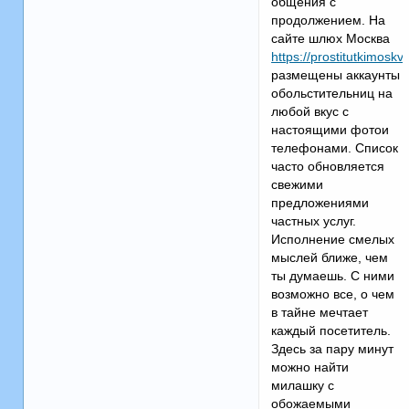
общения с
продолжением. На
сайте шлюх Москва
https://prostitutkimoskv
размещены аккаунты
обольстительниц на
любой вкус с
настоящими фотои
телефонами. Список
часто обновляется
свежими
предложениями
частных услуг.
Исполнение смелых
мыслей ближе, чем
ты думаешь. С ними
возможно все, о чем
в тайне мечтает
каждый посетитель.
Здесь за пару минут
можно найти
милашку с
обожаемыми