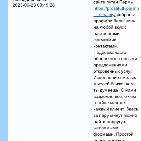
сайте путан Пермь
2023-06-23 09:49:28
https://prostitutkipermisl
… strialniy/
собраны
профили барышень
на любой вкус с
настоящими
снимкамии
контактами.
Подборка часто
обновляется новыми
предложениями
откровенных услуг.
Исполнение смелых
мыслей ближе, чем
ты думаешь. С ними
возможно все, о чем
в тайне мечтает
каждый клиент. Здесь
за пару минут можно
найти подругу с
желаемыми
формами. Простой
поиск поможет