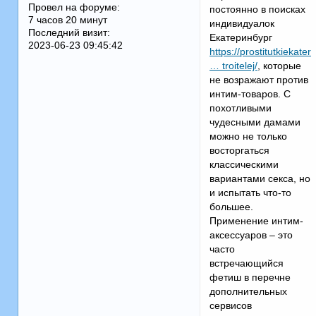
Провел на форуме:
постоянно в поисках
7 часов 20 минут
индивидуалок
Последний визит:
Екатеринбург
2023-06-23 09:45:42
https://prostitutkiekater
… troitelej/
, которые
не возражают против
интим-товаров. С
похотливыми
чудесными дамами
можно не только
восторгаться
классическими
вариантами секса, но
и испытать что-то
большее.
Применение интим-
аксессуаров – это
часто
встречающийся
фетиш в перечне
дополнительных
сервисов