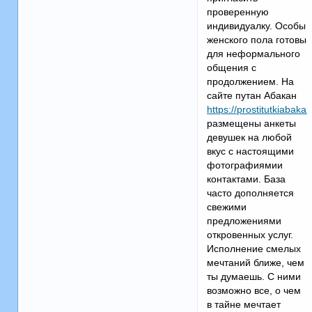
проверенную
индивидуалку. Особы
женского пола готовы
для неформального
общения с
продолжением. На
сайте путан Абакан
https://prostitutkiabak
размещены анкеты
девушек на любой
вкус с настоящими
фотографиямии
контактами. База
часто дополняется
свежими
предложениями
откровенных услуг.
Исполнение смелых
мечтаний ближе, чем
ты думаешь. С ними
возможно все, о чем
в тайне мечтает