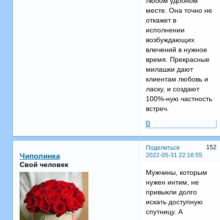
любом удобном
месте. Она точно не
откажет в
исполнении
возбуждающих
влечений в нужное
время. Прекрасные
милашки дают
клиентам любовь и
ласку, и создают
100%-ную частность
встреч.
0
152
Поделиться
2022-05-31 22:16:55
Чиполинка
Свой человек
Мужчины, которым
нужен интим, не
привыкли долго
искать доступную
спутницу. А