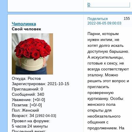
0
155
Поделиться
2022-06-05 09:00:03
Чиполинка
Свой человек
Парни, которым
нужен интим, не
хотят долго искать
доступную барышню.
А искусительницы,
готовые к сексу, не
всегда соответствуют
эталону. Можно
Откуда:
Ростов
решить этот вопрос и
Зарегистрирован
: 2021-10-15
пригласить
Приглашений:
0
проверенную
Сообщений:
340
куртизанку. Особы
Уважение:
[+0/-0]
женского пола
Позитив:
[+0/-0]
Пол:
Женский
открыты для
Возраст:
34
[1992-04-03]
необязательного
Провел на форуме:
общения с
5 часов 24 минуты
продолжением. На
Последний визит: