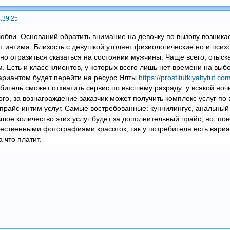
:39:25
юбви. Оснований обратить внимание на девочку по вызову возника
т интима. Близость с девушкой утоляет физиологические но и псих
ьно отразиться сказаться на состоянии мужчины. Чаще всего, отыс
 Есть и класс клиентов, у которых всего лишь нет времени на выб
ариантом будет перейти на ресурс Ялты
https://prostitutkiyaltytut.c
битель сможет отхватить сервис по высшему разряду: у всякой ноч
го, за вознаграждение заказчик может получить комплекс услуг по
 прайс интим услуг. Самые востребованные: куннилингус, анальный
шое количество этих услуг будет за дополнительный прайс, но, пов
ественными фотографиями красоток, так у потребителя есть вариан
а что платит.