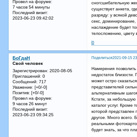
Провел на форуме:
сногсшибательную жен
7 часов 54 минуты
существует анкета, гд
Последний визит:
разряду: у всякой дев
2023-06-23 09:42:02
секс, доминирование, 
наслаждение будет то
телосложению, цвету в
0
Поделиться
2021-09-15 23
БоГдаН
Свой человек
Намерения позволить 
Зарегистрирован
: 2020-08-05
недостаток близости.
Приглашений:
0
может остро сказатьс
Сообщений:
717
представителей сильн
Уважение:
[+0/-0]
Позитив:
[+0/-0]
альтернативным шагом
Провел на форуме:
Кстати, за небольшую
9 часов 26 минут
каталог услуг. Кроме
Последний визит:
которой представлен п
2023-06-23 09:34:25
другое. Много всего. 
реальными фотокарточ
будет знать, за что пла