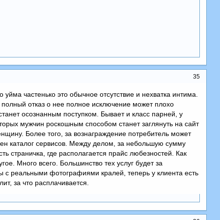
35
 уйма частенько это обычное отсутствие и нехватка интима.
у полный отказ о нее полное исключение может плохо
 станет осознанным поступком. Бывает и класс парней, у
оторых мужчин роскошным способом станет заглянуть на сайт
щину. Более того, за вознаграждение потребитель может
лен каталог сервисов. Между делом, за небольшую сумму
ть страничка, где располагается прайс любезностей. Как
угое. Много всего. Большинство тех услуг будет за
ты с реальными фотографиями кралей, теперь у клиента есть
ит, за что расплачивается.