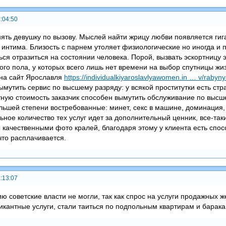
:04:50
нять девушку по вызову. Мыслей найти жрицу любви появляется гиг
интима. Близость с парнем утоляет физиологические но иногда и п
ся отразиться на состоянии человека. Порой, вызвать эскортницу 
ого пола, у которых всего лишь нет времени на выбор спутницы жи
 на сайт Ярославля
https://individualkiyaroslavlyawomen.in … v/rabyny
мутить сервис по высшему разряду: у всякой проститутки есть стра
атную стоимость заказчик способен вымутить обслуживание по высш
ольшей степени востребованные: минет, секс в машине, доминация, 
ьное количество тех услуг идет за дополнительный ценник, все-так
качественными фото кралей, благодаря этому у клиента есть спосо
что расплачивается.
:13:07
ю советские власти не могли, так как спрос на услуги продажных ж
икантные услуги, стали таиться по подпольным квартирам и барака