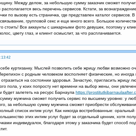
щину. Между делом, за небольшую сумму заказчик сможет получит
е располагается весь перечень сервисов. Кстати, за вознаграждени
очки по вызову есть страничка, где представлен каталог сервисов. 
связывание, групповой секс и еще много всего. Большое количество
го стоить! Все аккаунты с шикарными фото девушек, поэтому у кли
олос, цвету глаз, и клиент осмыслит, за что расплачивается.
:13:42
себе куртизанку. Мыслей позволить себе жрицу любви возможно оч
 Перепихон с родным человеком восполняет физические, но иногда 
я отразиться на состоянии здоровья. Зачастую, пригласить жрицу 
ого пола, у коих попросту нет времени на выбор жены, они увлече
 будет залететь на ресурс Барнаула
https://prostitutkibarnaulaafte
 сумму мужчина сможет получить сервис по высшему уровню: у любо
 того, за небольшую сумму мужчина сможет приобрести обслуживани
олный список интим услуг. Как никогда востребованные: оральный с
Большинство этих интим услуг будет за отдельный ценник, хотя полу
ками индивидуалок, благодаря этому у заказчика будет способ под
тит.