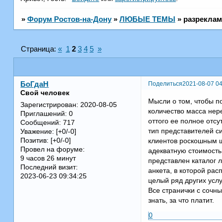
»
Форум Ростов-на-Дону
»
ЛЮБЫЕ ТЕМЫ
»
разреклам
Страница:
«
1
2
3
4
5
»
Поделиться
2021-08-07 04
БоГдаН
Свой человек
Мысли о том, чтобы п
Зарегистрирован
: 2020-08-05
количество масса нер
Приглашений:
0
оттого ее полное отсу
Сообщений:
717
тип представителей с
Уважение:
[+0/-0]
Позитив:
[+0/-0]
клиентов роскошным ш
Провел на форуме:
адекватную стоимость
9 часов 26 минут
представлен каталог л
Последний визит:
анкета, в которой рас
2023-06-23 09:34:25
целый ряд других услу
Все странички с сочны
знать, за что платит.
0