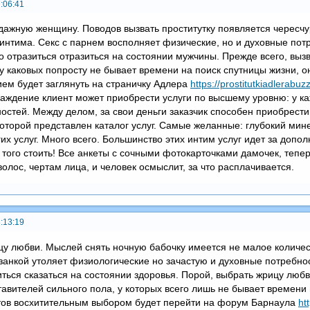
:06:41
дажную женщину. Поводов вызвать проститутку появляется черес
 интима. Секс с парнем восполняет физические, но и духовные потр
о отразиться отразиться на состоянии мужчины. Прежде всего, выз
, у каковых попросту не бывает времени на поиск спутницы жизни,
м будет заглянуть на страничку Адлера
https://prostitutkiadlerab
раждение клиент может приобрести услуги по высшему уровню: у ка
остей. Между делом, за свои деньги заказчик способен приобрести
которой представлен каталог услуг. Самые желанные: глубокий мин
их услуг. Много всего. Большинство этих интим услуг идет за допо
того стоить! Все анкеты с сочными фотокарточками дамочек, тепер
олос, чертам лица, и человек осмыслит, за что расплачивается.
:13:19
у любви. Мыслей снять ночную бабочку имеется не малое количест
изанкой утоляет физиологические но зачастую и духовные потребнос
ться сказаться на состоянии здоровья. Порой, выбрать жрицу люб
авителей сильного пола, у которых всего лишь не бывает времени н
тов восхитительным выбором будет перейти на форум Барнаула
ht