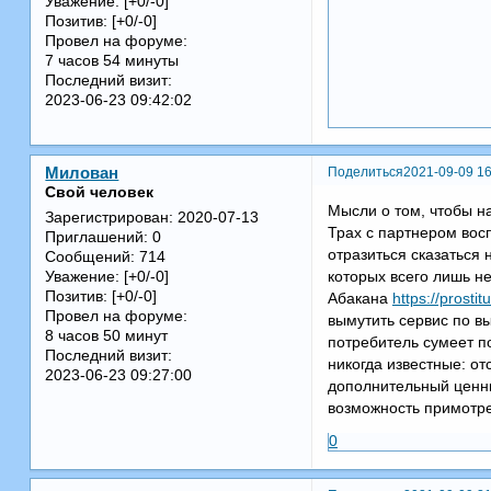
Уважение:
[+0/-0]
Позитив:
[+0/-0]
Провел на форуме:
7 часов 54 минуты
Последний визит:
2023-06-23 09:42:02
Поделиться
2021-09-09 16
Милован
Свой человек
Мысли о том, чтобы на
Зарегистрирован
: 2020-07-13
Трах с партнером вос
Приглашений:
0
отразиться сказаться 
Сообщений:
714
которых всего лишь н
Уважение:
[+0/-0]
Позитив:
[+0/-0]
Абакана
https://prost
Провел на форуме:
вымутить сервис по в
8 часов 50 минут
потребитель сумеет по
Последний визит:
никогда известные: отс
2023-06-23 09:27:00
дополнительный ценни
возможность примотрет
0