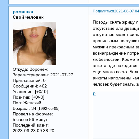
Поделиться
2021-08-07 04
ромашка
Свой человек
Поводы снять жрицу л
отсутствие или девици
отсутствие может сил
правильным поступком.
мужчин прекрасным в
вознаграждение потре
любезностей. Кроме то
анкета, где находится
Откуда:
Воронеж
еще много всего. Боль
Зарегистрирован
: 2021-07-27
анкеты наполнены кач
Приглашений:
0
человек будет знать, з
Сообщений:
462
Уважение:
[+0/-0]
0
Позитив:
[+0/-0]
Пол:
Женский
Возраст:
34
[1992-05-05]
Провел на форуме:
5 часов 56 минут
Последний визит:
2023-06-23 09:38:20