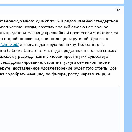
32
ет чересчур много куча сплошь и рядом именно стандартное
ологические нужды, поэтому полный отказ о нее полное
кать представительницу древнейшей профессии это окажется
ор второй половинки, они поглощены рутиной. Для всех
om/checked/
и вызвать дешевую женщину. Более того, за
ной бабочки бывает анкета, где представлен полный список
 высшему разряду: как и у любой проститутки существует
 секс, доминирование, стриптиз, услуги семейной паре и
ерьте, доставленное удовлетворение будет того стоить! Все
т подобрать женщину по фигуре, росту, чертам лица, и