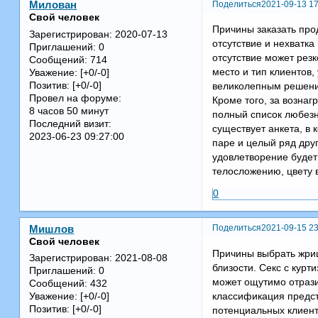
Поделиться
2021-09-13 17
Милован
Свой человек
Причины заказать про
Зарегистрирован
: 2020-07-13
отсутствие и нехватка
Приглашений:
0
отсутствие может резк
Сообщений:
714
место и тип клиентов
Уважение:
[+0/-0]
Позитив:
[+0/-0]
великолепным решение
Провел на форуме:
Кроме того, за вознаг
8 часов 50 минут
полный список любезн
Последний визит:
существует анкета, в 
2023-06-23 09:27:00
паре и целый ряд друг
удовлетворение будет 
телосложению, цвету в
0
Поделиться
2021-09-15 23
Мишлов
Свой человек
Причины выбрать жриц
Зарегистрирован
: 2021-08-08
близости. Секс с курт
Приглашений:
0
может ощутимо отрази
Сообщений:
432
классификация предст
Уважение:
[+0/-0]
Позитив:
[+0/-0]
потенциальных клиен