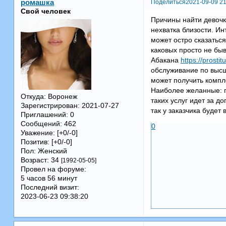
Поделиться
2021-09-09 21
ромашка
Свой человек
Причины найти девочк
нехватка близости. И
может остро сказаться
каковых просто не бы
Абакана
https://prosti
обслуживание по высше
может получить компл
Наиболее желанные: гл
Откуда:
Воронеж
таких услуг идет за 
Зарегистрирован
: 2021-07-27
так у заказчика будет
Приглашений:
0
Сообщений:
462
0
Уважение:
[+0/-0]
Позитив:
[+0/-0]
Пол:
Женский
Возраст:
34
[1992-05-05]
Провел на форуме:
5 часов 56 минут
Последний визит:
2023-06-23 09:38:20