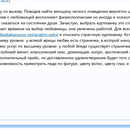
:46:43
у по вызову. Поводов найти женщину легкого поведения вероятно 
нтим с любовницей восполняет физиологические но иногда и психо
 сказаться на состоянии души. Зачастую, выбрать куртизанку это 
вает времени на выбор любовницы, они увлечены работой. Для в
tutkiabakanaxxx.net/analniy-seks/
и отыскать страстную куртизанку. К
му уровню: у всякой жрицы любви есть страничка, в которой находи
екс услуг по высшему уровню: у любой бляди существует страничка
убокий минет, классический секс, доминация, копро, эротический 
дополнительный прайс, но доставленное удовлетворение будет того
 возможность примотреть леди по фигуре, цвету волос, цвету глаз, и