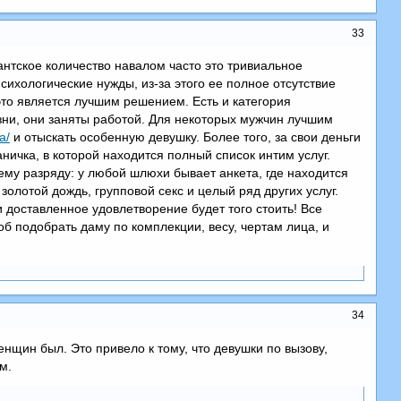
33
антское количество навалом часто это тривиальное
сихологические нужды, из-за этого ее полное отсутствие
это является лучшим решением. Есть и категория
зни, они заняты работой. Для некоторых мужчин лучшим
a/
и отыскать особенную девушку. Более того, за свои деньги
ничка, в которой находится полный список интим услуг.
ему разряду: у любой шлюхи бывает анкета, где находится
золотой дождь, групповой секс и целый ряд других услуг.
и доставленное удовлетворение будет того стоить! Все
б подобрать даму по комплекции, весу, чертам лица, и
34
енщин был. Это привело к тому, что девушки по вызову,
м.