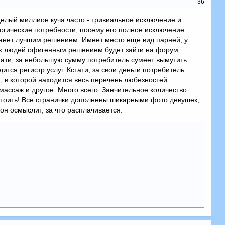
36
целый миллион куча часто - тривиальное исключение и
логические потребности, посему его полное исключение
станет лучшим решением. Имеет место еще вид парней, у
сех людей офигенным решением будет зайти на форум
стати, за небольшую сумму потребитель сумеет вымутить
тся регистр услуг. Кстати, за свои деньги потребитель
, в которой находится весь перечень любезностей.
массаж и другое. Много всего. Занчительное количество
 стоить! Все странички дополнены шикарными фото девушек,
 он осмыслит, за что расплачивается.