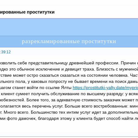
ированные проститутки
разрекламированные проститутки
:39:12
озволить себе представительницу древнейшей профессии. Причин 
едко это обычное исключение и девицит траха. Близость с мужчино
тствие может остро сказаться сказаться на состоянии человека. Ча
ильного пола, у каковых попросту не бывает времени на поиск дам
агом станет войти по ссылке Ялты
https://prostitutki-yalty.date/myp
 клиент сумеет получить обслуживание по высшему разряду: у всяк
юбезностей. Более того, за адекватную стоимость заказчик может 
полагается весь перечень услуг. Больше всего востребованные: мине
г. Много всего. Большинство тех интим услуг идет за дополнительн
ми фото дамочек, благодаря этому у клиента будет способ найти ле