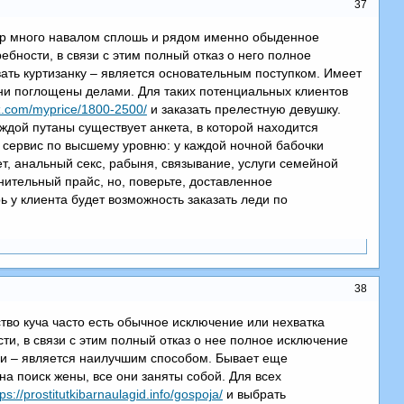
37
чур много навалом сплошь и рядом именно обыденное
ебности, в связи с этим полный отказ о него полное
вать куртизанку – является основательным поступком. Имеет
 они поглощены делами. Для таких потенциальных клиентов
uzz.com/myprice/1800-2500/
и заказать прелестную девушку.
ждой путаны существует анкета, в которой находится
 сервис по высшему уровню: у каждой ночной бабочки
ет, анальный секс, рабыня, связывание, услуги семейной
лнительный прайс, но, поверьте, доставленное
ь у клиента будет возможность заказать леди по
38
во куча часто есть обычное исключение или нехватка
ти, в связи с этим полный отказ о нее полное исключение
ви – является наилучшим способом. Бывает еще
а поиск жены, все они заняты собой. Для всех
tps://prostitutkibarnaulagid.info/gospoja/
и выбрать