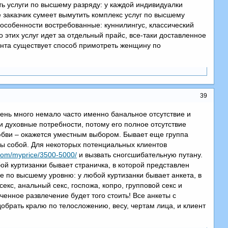
ь услуги по высшему разряду: у каждой индивидуалки
е заказчик сумеет вымутить комплекс услуг по высшему
В особенности востребованные: куннилингус, классический
 этих услуг идет за отдельный прайс, все-таки доставленное
ента существует способ примотреть женщину по
39
ень много немало часто именно банальное отсутствие и
и духовные потребности, потому его полное отсутствие
любви – окажется уместным выбором. Бывает еще группа
ны собой. Для некоторых потенциальных клиентов
r.com/myprice/3500-5000/
и вызвать сногсшибательную путану.
й куртизанки бывает страничка, в которой представлен
е по высшему уровню: у любой куртизанки бывает анкета, в
екс, анальный секс, госпожа, копро, групповой секс и
ченное развлечение будет того стоить! Все анкеты с
обрать кралю по телосложению, весу, чертам лица, и клиент