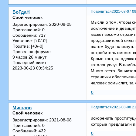
Поделиться
2021-08-07 09
БоГдаН
Свой человек
Мысли о том, чтобы с
Зарегистрирован
: 2020-08-05
исключение и девицит 
Приглашений:
0
может весомо отразить
Сообщений:
717
представителей сильн
Уважение:
[+0/-0]
Позитив:
[+0/-0]
шагом будет кликнуть
Провел на форуме:
потребитель сможет вы
9 часов 26 минут
Кроме того, за адекв
Последний визит:
каталог услуг. В наиб
2023-06-23 09:34:25
Много всего. Занчител
странички обеспечены 
человек осмыслит, за 
0
Поделиться
2021-08-08 21
Мишлов
Свой человек
искоренить проституци
Зарегистрирован
: 2021-08-08
которые предлагали п
Приглашений:
0
Сообщений:
432
0