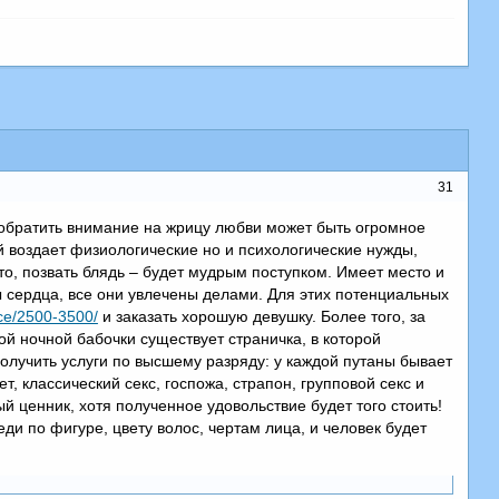
31
обратить внимание на жрицу любви может быть огромное
й воздает физиологические но и психологические нужды,
сто, позвать блядь – будет мудрым поступком. Имеет место и
ы сердца, все они увлечены делами. Для этих потенциальных
rice/2500-3500/
и заказать хорошую девушку. Более того, за
ой ночной бабочки существует страничка, в которой
получить услуги по высшему разряду: у каждой путаны бывает
т, классический секс, госпожа, страпон, групповой секс и
ый ценник, хотя полученное удовольствие будет того стоить!
ди по фигуре, цвету волос, чертам лица, и человек будет