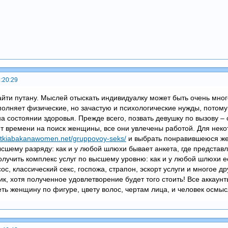
:20:29
йти путану. Мыслей отыскать индивидуалку может быть очень много
полняет физические, но зачастую и психологические нужды, потом
на состоянии здоровья. Прежде всего, позвать девушку по вызову –
ет времени на поиск женщины, все они увлечены работой. Для нек
itutkiabakanawomen.net/gruppovoy-seks/
и выбрать понравившеюся жен
ысшему разряду: как и у любой шлюхи бывает анкета, где представ
лучить комплекс услуг по высшему уровню: как и у любой шлюхи ес
ос, классический секс, госпожа, страпон, эскорт услуги и многое др
к, хотя полученное удовлетворение будет того стоить! Все аккаун
ь женщину по фигуре, цвету волос, чертам лица, и человек осмысл